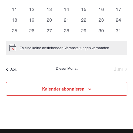
Veranstaltungen
Veranstaltungen
Veranstaltungen
Veranstaltungen
Veranstaltungen
Veranstaltunge
Veranst
0
0
0
0
0
0
0
11
12
13
14
15
16
17
Veranstaltungen
Veranstaltungen
Veranstaltungen
Veranstaltungen
Veranstaltungen
Veranstaltungen
Veranst
0
0
0
0
0
0
0
18
19
20
21
22
23
24
Veranstaltungen
Veranstaltungen
Veranstaltungen
Veranstaltungen
Veranstaltungen
Veranstaltungen
Veranst
0
0
0
0
0
0
0
25
26
27
28
29
30
31
Veranstaltungen
Veranstaltungen
Veranstaltungen
Veranstaltungen
Veranstaltungen
Veranstaltungen
Veranst
Es sind keine anstehenden Veranstaltungen vorhanden.
Hinweis
Dieser Monat
Juni
Apr.
Kalender abonnieren