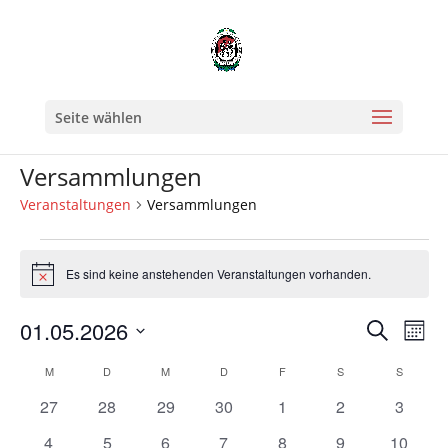
Seite wählen
Versammlungen
Veranstaltungen
Versammlungen
Veranstaltungen
Es sind keine anstehenden Veranstaltungen vorhanden.
Hinweis
Verans
Ver
01.05.2026
Suche
Mona
Ans
Suche
Datum
Nav
Kalender
und
M
MONTAG
D
DIENSTAG
M
MITTWOCH
D
DONNERSTAG
F
FREITAG
S
SAMSTAG
S
SONNT
wählen.
von
Ansicht
0
0
0
0
0
0
0
27
28
29
30
1
2
3
Veranstaltungen
Naviga
Veranstaltungen
Veranstaltungen
Veranstaltungen
Veranstaltungen
Veranstaltungen
Veranstaltunge
Veranst
0
0
0
0
0
0
0
4
5
6
7
8
9
10