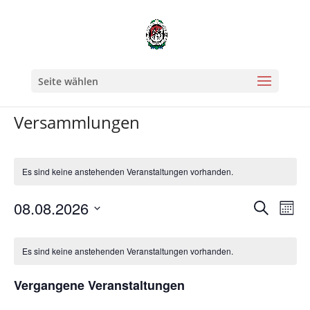
Seite wählen
Versammlungen
Es sind keine anstehenden Veranstaltungen vorhanden.
Verans
Ver
08.08.2026
Suche
Mona
Ans
Suche
Datum
Nav
Kalender
und
wählen.
von
Es sind keine anstehenden Veranstaltungen vorhanden.
Ansicht
Veranstaltungen
Naviga
Vergangene Veranstaltungen