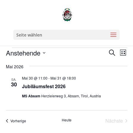
Seite wählen
Veranstaltungen
Verans
Ver
Anstehende
Suche
Liste
Ans
Suche
Datum
Nav
und
Mai 2026
wählen.
Ansicht
Mai 30 @ 11:00
-
Mai 31 @ 18:00
SA.
Naviga
30
Jubiläumsfest 2026
MS Absam
Herzleierweg 3, Absam, Tirol, Austria
Heute
Nächste
Veranstaltungen
Vorherige
Veransta